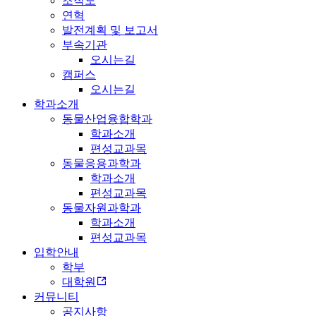
조직도
연혁
발전계획 및 보고서
부속기관
오시는길
캠퍼스
오시는길
학과소개
동물산업융합학과
학과소개
편성교과목
동물응용과학과
학과소개
편성교과목
동물자원과학과
학과소개
편성교과목
입학안내
학부
대학원
커뮤니티
공지사항