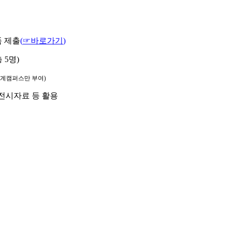
품 제출
(
☞
바로가기
)
 5명)
도계캠퍼스만 부여)
 전시자료 등 활용